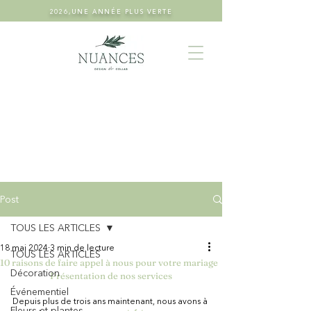
2026,UNE ANNÉE PLUS VERTE
Post
TOUS LES ARTICLES
18 mai 2024
3 min de lecture
TOUS LES ARTICLES
10 raisons de faire appel à nous pour votre mariage
Décoration
Présentation de nos services
Événementiel
Depuis plus de trois ans maintenant, nous avons à 
Fleurs et plantes