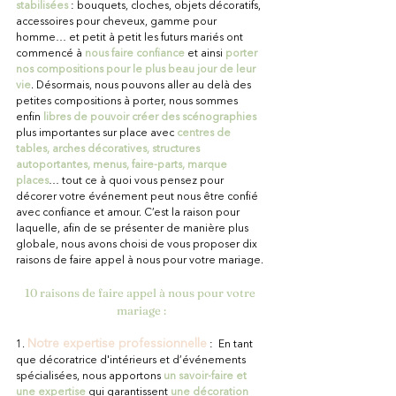
stabilisées
 : bouquets, cloches, objets décoratifs, 
accessoires pour cheveux, gamme pour 
homme… et petit à petit les futurs mariés ont 
commencé à 
nous faire confiance
 et ainsi 
porter 
nos compositions pour le plus beau jour de leur 
vie
. Désormais, nous pouvons aller au delà des 
petites compositions à porter, nous sommes 
enfin
 libres de pouvoir créer des scénographies
plus importantes sur place avec 
centres de 
tables, arches décoratives, structures 
autoportantes, menus, faire-parts, marque 
places
… tout ce à quoi vous pensez pour 
décorer votre événement peut nous être confié 
avec confiance et amour. C’est la raison pour 
laquelle, afin de se présenter de manière plus 
globale, nous avons choisi de vous proposer dix 
raisons de faire appel à nous pour votre mariage.
10 raisons de faire appel à nous pour votre 
mariage :
Notre expertise professionnelle
1. 
 :  En tant 
que décoratrice d'intérieurs et d’événements 
spécialisées, nous apportons 
un savoir-faire et 
une expertise
qui garantissent 
une décoration 