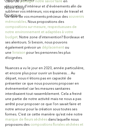
cœur de
partager notre savoir faire
 en 
décoration d’intérieur et d’événements afin de 
Notre blog
sublimer vos intérieurs, vos espaces de travail et 
Boutique
de faire de vos moments précieux des
souvenirs 
mémorables
. Nous propositions des 
compositions sur-mesure, respectueuses de 
notre environnement et adaptées à votre 
budget
. Notre zone d’intervention? Bordeaux et 
ses alentours. Si besoin, nous pouvons 
également prévoir un 
déplacement
 ou 
une
livraison
 pour les personnes les plus 
éloignées.
Nuances a vu le jour en 2020, année particulière, 
et encore plus pour ouvrir un business… Au 
départ, nous n’étions pas en capacité de 
présenter ce que nous pouvions proposer en 
événementiel car les mesures sanitaires 
interdisaient tout rassemblement. Cela a freiné 
une partie de notre activité mais ne nous a pas 
arrêté pour proposer ce que l’on savait faire et 
notre amour pour la création sous toutes ses 
formes. C’est ce cette manière qu’est née notre 
marque de fleurs séchées
 dans laquelle nous 
proposons des 
compositions florales séchées et 