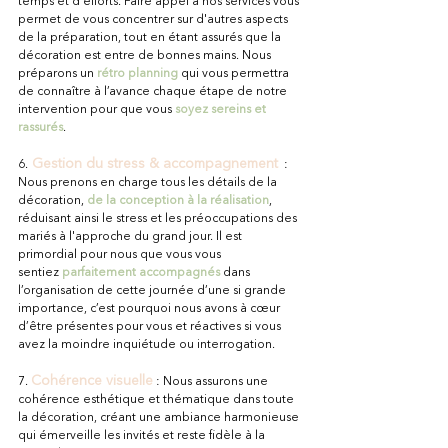
temps et d'efforts. Faire appel à nos services vous 
permet de vous concentrer sur d'autres aspects 
de la préparation, tout en étant assurés que la 
décoration est entre de bonnes mains. Nous 
préparons un 
rétro planning
 qui vous permettra 
de connaître à l’avance chaque étape de notre 
intervention pour que vous 
soyez sereins et 
rassurés
.
Gestion du stress & accompagnement
6.
 : 
Nous prenons en charge tous les détails de la 
décoration, 
de la conception à la réalisation
, 
réduisant ainsi le stress et les préoccupations des 
mariés à l'approche du grand jour. Il est 
primordial pour nous que vous vous 
sentiez
 parfaitement accompagnés
 dans 
l’organisation de cette journée d’une si grande 
importance, c’est pourquoi nous avons à cœur 
d’être présentes pour vous et réactives si vous 
avez la moindre inquiétude ou interrogation.
Cohérence visuelle
7.
: Nous assurons une 
cohérence esthétique et thématique dans toute 
la décoration, créant une ambiance harmonieuse 
qui émerveille les invités et reste fidèle à la 