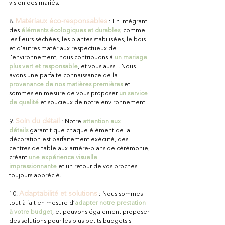
vision des mariés.
Matériaux éco-responsables
8. 
: En intégrant 
des 
éléments écologiques et durables
, comme 
les fleurs séchées, les plantes stabilisées, le bois 
et d'autres matériaux respectueux de 
l'environnement, nous contribuons à 
un mariage 
plus vert et responsable
, et vous aussi ! Nous 
avons une parfaite connaissance de la 
provenance de nos matières premières
 et 
sommes en mesure de vous proposer
un service 
de qualité
 et soucieux de notre environnement.
Soin du détail
9. 
: Notre
attention aux 
détails
 garantit que chaque élément de la 
décoration est parfaitement exécuté, des 
centres de table aux arrière-plans de cérémonie, 
créant 
une expérience visuelle 
impressionnante
 et un retour de vos proches 
toujours apprécié.
Adaptabilité et solutions
10. 
 : Nous sommes 
tout à fait en mesure d’
adapter notre prestation 
à votre budget
, et pouvons également proposer 
des solutions pour les plus petits budgets si 