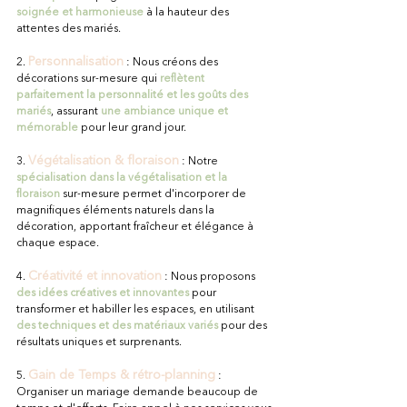
soignée et harmonieuse
 à la hauteur des 
attentes des mariés.
Personnalisation
2. 
 : Nous créons des 
décorations sur-mesure qui 
reflètent 
parfaitement la personnalité et les goûts des 
mariés
, assurant 
une ambiance unique et 
mémorable
 pour leur grand jour.
Végétalisation & floraison
3. 
 : Notre 
spécialisation dans la végétalisation et la 
floraison
sur-mesure permet d'incorporer de 
magnifiques éléments naturels dans la 
décoration, apportant fraîcheur et élégance à 
chaque espace.
Créativité et innovation
4. 
 : Nous proposons 
des idées créatives et innovantes
 pour 
transformer et habiller les espaces, en utilisant 
des techniques et des matériaux variés
 pour des 
résultats uniques et surprenants.
Gain de Temps & rétro-planning
5. 
: 
Organiser un mariage demande beaucoup de 