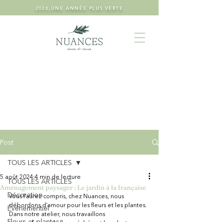
2026,UNE ANNÉE PLUS VERTE
Post
TOUS LES ARTICLES
5 août 2024
4 min de lecture
TOUS LES ARTICLES
Aménagement paysager : Le jardin à la française
Décoration
Vous l’aurez compris, chez Nuances, nous 
débordons d’amour pour les fleurs et les plantes. 
Événementiel
Dans notre atelier, nous travaillons 
Fleurs et plantes