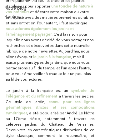
principalement la fleur séchée et les plantes 
stabilisées pour apporter 
une touche de nature à 
Notre blog
vos intérieurs
et décorer votre maison ou votre 
Boutique
entreprise avec des matières premières durables 
et sans entretien. Pour autant, il faut savoir que 
nous adorons également les jardins et 
l’aménagement paysager
. C’est la raison pour 
laquelle nous avons décidé de vous partager nos 
recherches et découvertes dans cette nouvelle 
rubrique de notre newsletter. Aujourd’hui, nous 
allons évoquer
le jardin à la française
, mais il 
existe plusieurs types de jardins, que nous vous 
partagerons au fil du temps, et l’un après l’autre, 
pour vous émerveiller à chaque fois un peu plus 
au fil de vos lectures.
Le jardin à la française est un
symbole de 
l'élégance et du raffinement
 à travers les siècles. 
Ce style de jardin, 
connu pour ses lignes 
géométriques strictes et ses compositions 
symétriques
, a été popularisé par André Le Nôtre 
au 17ème siècle, notamment à travers les 
célèbres jardins du Château de Versailles. 
Découvrez les caractéristiques distinctives de ce 
style classique, comment le reconnaître, et 