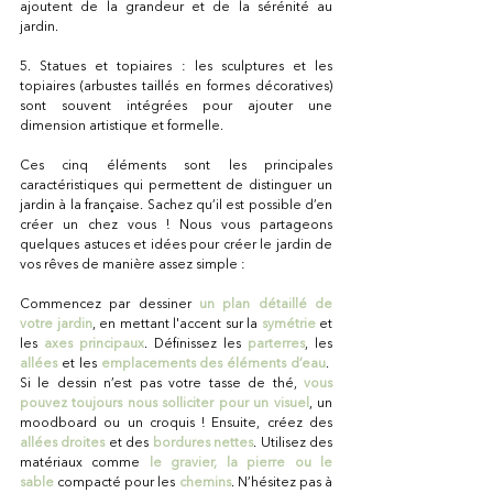
ajoutent de la grandeur et de la sérénité au 
jardin.
5. Statues et topiaires : les sculptures et les 
topiaires (arbustes taillés en formes décoratives) 
sont souvent intégrées pour ajouter une 
dimension artistique et formelle.
Ces cinq éléments sont les principales 
caractéristiques qui permettent de distinguer un 
jardin à la française. Sachez qu’il est possible d’en 
créer un chez vous ! Nous vous partageons 
quelques astuces et idées pour créer le jardin de 
vos rêves de manière assez simple :
Commencez par dessiner 
un plan détaillé de 
votre jardin
, en mettant l'accent sur la 
symétrie
 et 
les 
axes principaux
. Définissez les
parterres
, les 
allées
 et les 
emplacements des éléments d’eau
.  
Si le dessin n’est pas votre tasse de thé, 
vous 
pouvez toujours nous solliciter pour un visuel
, un 
moodboard ou un croquis ! Ensuite, créez des 
allées droites
 et des 
bordures nettes
. Utilisez des 
matériaux comme 
le gravier, la pierre ou le 
sable
compacté pour les 
chemins
. N’hésitez pas à 