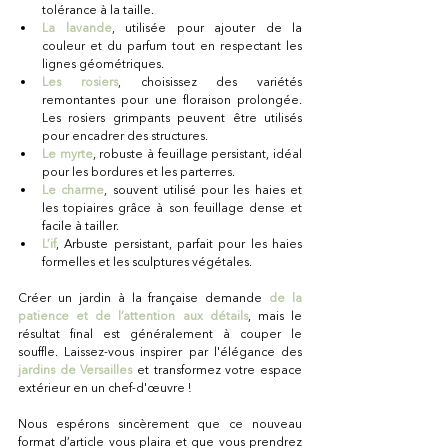
tolérance à la taille.
La lavande
, utilisée pour ajouter de la 
couleur et du parfum tout en respectant les 
lignes géométriques.
Les rosiers
, choisissez des variétés 
remontantes pour une floraison prolongée. 
Les rosiers grimpants peuvent être utilisés 
pour encadrer des structures.
Le myrte
, robuste à feuillage persistant, idéal 
pour les bordures et les parterres.
Le charme
, souvent utilisé pour les haies et 
les topiaires grâce à son feuillage dense et 
facile à tailler.
L’if
, Arbuste persistant, parfait pour les haies 
formelles et les sculptures végétales.
Créer un jardin à la française demande
de la 
patience et de l’attention aux détails
, mais le 
résultat final est généralement à couper le 
souffle. Laissez-vous inspirer par l'élégance des 
jardins de Versailles
 et transformez votre espace 
extérieur en un chef-d'œuvre !
Nous espérons sincèrement que ce nouveau 
format d’article vous plaira et que vous prendrez 