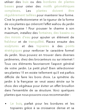
utiliser des 
buis
ou des 
bordures de plantes 
basses
 pour créer des 
motifs géométriques 
complexes
. Les 
plantes doivent être 
régulièrement taillées
 pour maintenir leur forme. 
C’est le perfectionnisme et la rigueur de la forme 
de vos plantes qui créeront l’effet wahou du jardin 
à la française ! Pour pousser le charme à son 
maximum, installez des 
fontaines, des bassins ou 
des miroirs d'eau
 pour ajouter un élément de 
fraîcheur
 et de
tranquillité
. Placez ensuite des 
sculptures
 et des 
topiaires
 à des 
points 
stratégiques
 pour renforcer le caractère formel 
du jardin. Vous pouvez en trouver dans diverses 
jardineries, chez des brocanteurs ou sur internet ! 
Tous ces éléments favoriseront l’aspect général 
de votre jardin. Le petit plus? Bien sélectionner 
ses plantes ! Il en existe tellement qu’il est parfois 
difficile de faire les bons choix. La symétrie du 
jardin à la française se veut assez stricte sur le 
choix des végétaux pour éviter un effet brouillon 
dans l’ensemble de sa structure. Voici quelques 
plantes que nous pouvons vous recommander :
Le buis
, parfait pour les bordures et les 
topiaires grâce à sa croissance dense et sa 