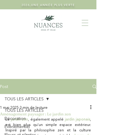
2026,UNE ANNÉE PLUS VERTE
Post
TOUS LES ARTICLES
1 mai 2025
3 min de lecture
TOUS LES ARTICLES
Aménagement paysager : Le jardin zen
Décoration
Le
 jardin zen
, également appelé
jardin japonais
, 
est bien plus qu’un simple espace extérieur. 
Événementiel
Inspiré par la philosophie zen et la culture 
Fleurs et plantes