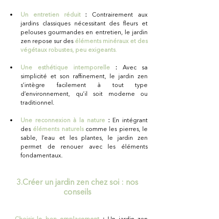
Un entretien réduit
 :
 Contrairement aux 
jardins classiques nécessitant des fleurs et 
pelouses gourmandes en entretien, le jardin 
zen repose sur des
éléments minéraux et des 
végétaux robustes, peu exigeants
.
Une esthétique intemporelle 
:
 Avec sa 
simplicité et son raffinement, le jardin zen 
s’intègre facilement à tout type 
d’environnement, qu’il soit moderne ou 
traditionnel.
Une reconnexion à la nature 
:
 En intégrant 
des
éléments naturels
comme les pierres, le 
sable, l’eau et les plantes, le jardin zen 
permet de renouer avec les éléments 
fondamentaux. 
3.Créer un jardin zen chez soi : nos 
conseils 
– 
Choisir le bon emplacement
 :
 Un jardin zen 