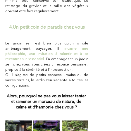
minimal pour conserver son esthétique. Le 
ratissage du gravier et la taille des végétaux 
doivent être faits régulièrement.
4.Un petit coin de paradis chez vous
Le jardin zen est bien plus qu’un simple 
aménagement paysager. Il 
incarne une 
philosophie, une invitation à ralentir et à se 
recentrer sur l’essentiel
. En aménageant un jardin 
zen chez vous, vous créez un espace personnel, 
propice à la sérénité et à l’introspection.
Qu’il s’agisse de petits espaces urbains ou de 
vastes terrains, le jardin zen s’adapte à toutes les 
configurations. 
Alors, pourquoi ne pas vous laisser tenter 
et ramener un morceau de nature, de 
calme et d’harmonie chez vous ? 