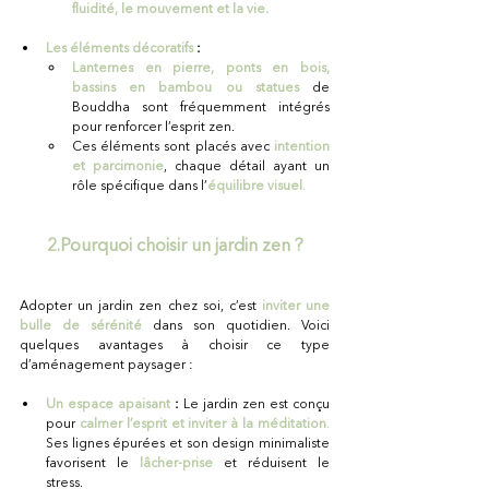
fluidité, le mouvement et la vie.
Les éléments décoratifs
 :
Lanternes en pierre, ponts en bois, 
bassins en bambou ou statues 
de 
Bouddha sont fréquemment intégrés 
pour renforcer l’esprit zen.
Ces éléments sont placés avec
intention 
et parcimonie
, chaque détail ayant un 
rôle spécifique dans l’
équilibre visuel
.
2.Pourquoi choisir un jardin zen ?
Adopter un jardin zen chez soi, c’est
inviter une 
bulle de sérénité
dans son quotidien. Voici 
quelques avantages à choisir ce type 
d’aménagement paysager :
Un espace apaisant 
:
 Le jardin zen est conçu 
pour 
calmer l’esprit et inviter à la méditation
.
Ses lignes épurées et son design minimaliste 
favorisent le 
lâcher-prise
et réduisent le 
stress.