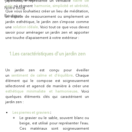
japonaise, il représente un véritable 
havre de 
paix
où règnent
harmonie, simplicité et sérénité
. 
Notre blog
Que vous souhaitiez créer un lieu de méditation, 
Boutique
un espace de ressourcement ou simplement un 
jardin esthétique, le jardin zen s’impose comme 
une 
solution idéale
. Voici tout ce que vous devez 
savoir pour aménager un jardin zen et apporter 
une touche d’apaisement à votre extérieur : 
1.Les caractéristiques d’un jardin zen
Un jardin zen est conçu pour éveiller 
un
sentiment de calme et d’équilibre
. Chaque 
élément qui le compose est soigneusement 
sélectionné et agencé de manière à créer une 
esthétique minimaliste et harmonieuse
. Voici 
quelques éléments clés qui caractérisent un 
jardin zen :
Les pierres et graviers 
:
Le gravier ou le sable, souvent blanc ou 
beige, est utilisé pour représenter l’eau. 
Ces matériaux sont soigneusement 