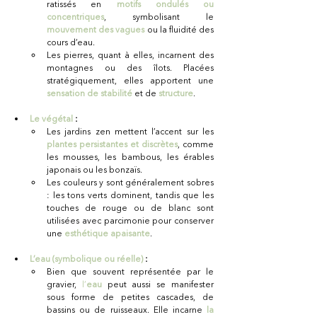
ratissés en 
motifs ondulés ou 
concentriques
, symbolisant le 
mouvement des vagues
 ou la fluidité des 
cours d’eau.
Les pierres, quant à elles, incarnent des 
montagnes ou des îlots. Placées 
stratégiquement, elles apportent une 
sensation de stabilité
 et de
structure
.
Le végétal
 :
Les jardins zen mettent l’accent sur les 
plantes persistantes et discrètes
, comme 
les mousses, les bambous, les érables 
japonais ou les bonzaïs.
Les couleurs y sont généralement sobres 
: les tons verts dominent, tandis que les 
touches de rouge ou de blanc sont 
utilisées avec parcimonie pour conserver 
une 
esthétique apaisante
.
L’eau (symbolique ou réelle) 
:
Bien que souvent représentée par le 
gravier, 
l’
eau
 peut aussi se manifester 
sous forme de petites cascades, de 
bassins ou de ruisseaux. Elle incarne
la 