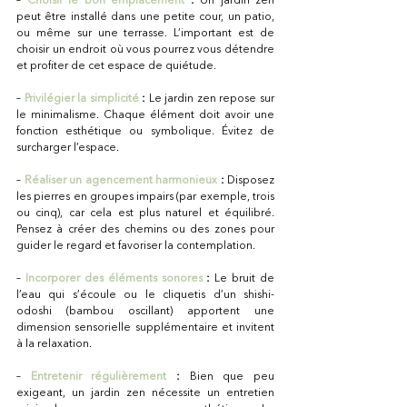
peut être installé dans une petite cour, un patio, 
ou même sur une terrasse. L’important est de 
choisir un endroit où vous pourrez vous détendre 
et profiter de cet espace de quiétude.
– 
Privilégier la simplicité
 :
 Le jardin zen repose sur 
le minimalisme. Chaque élément doit avoir une 
fonction esthétique ou symbolique. Évitez de 
surcharger l’espace.
– 
Réaliser un agencement harmonieux
 :
 Disposez 
les pierres en groupes impairs (par exemple, trois 
ou cinq), car cela est plus naturel et équilibré. 
Pensez à créer des chemins ou des zones pour 
guider le regard et favoriser la contemplation.
– 
Incorporer des éléments sonores
 :
 Le bruit de 
l’eau qui s’écoule ou le cliquetis d’un shishi-
odoshi (bambou oscillant) apportent une 
dimension sensorielle supplémentaire et invitent 
à la relaxation.
– 
Entretenir régulièrement
 :
 Bien que peu 
exigeant, un jardin zen nécessite un entretien 