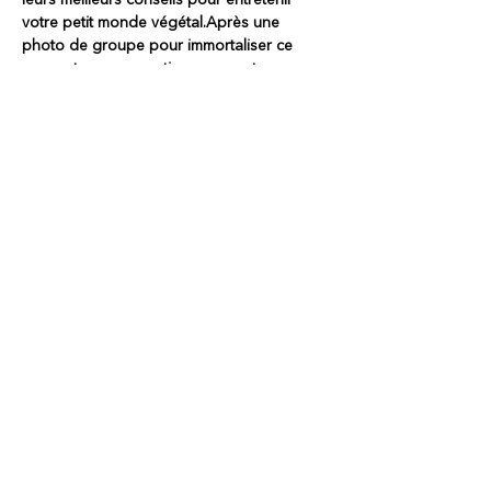
votre petit monde végétal.
Après une 
photo de groupe pour immortaliser ce 
moment, vous repartirez avec votre 
création unique, qui apportera une jolie 
touche verdoyante et décorative à votre 
intérieur !
Partager notre événement
AIDE
Abonnez-vous à la Newsletter pour recevoir
nos actualités en exclusivité
E-mail
Termes et Conditions
Politique de Confidentialité
S'abonner
Mentions Légales
Politiques de Cookies
J'accepte de recevoir la
FAQ
Newsletter