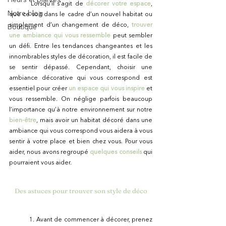
	Lorsqu'il s'agit de 
décorer votre espace
, 
Notre blog
que ce soit dans le cadre d’un nouvel habitat ou 
simplement d’un changement de déco, 
trouver 
Boutique
une ambiance qui vous ressemble
 peut sembler 
un défi. Entre les tendances changeantes et les 
innombrables styles de décoration, il est facile de 
se sentir dépassé. Cependant, choisir une 
ambiance décorative qui vous correspond est 
essentiel pour créer
un espace qui vous inspire
 et 
vous ressemble. On néglige parfois beaucoup 
l’importance qu’à notre environnement sur notre 
bien-être
, mais avoir un habitat décoré dans une 
ambiance qui vous correspond vous aidera à vous 
sentir à votre place et bien chez vous. Pour vous 
aider, nous avons regroupé
quelques conseils
qui 
pourraient vous aider.
Des astuces pour trouver son style de déco
	1. Avant de commencer à décorer, prenez 