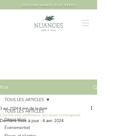
2026,UNE ANNÉE PLUS VERTE
Post
TOUS LES ARTICLES
3 avr. 2024
4 min de lecture
TOUS LES ARTICLES
Choisir une ambiance qui nous correspond
Décoration
Dernière mise à jour :
4 avr. 2024
Événementiel
Fleurs et plantes