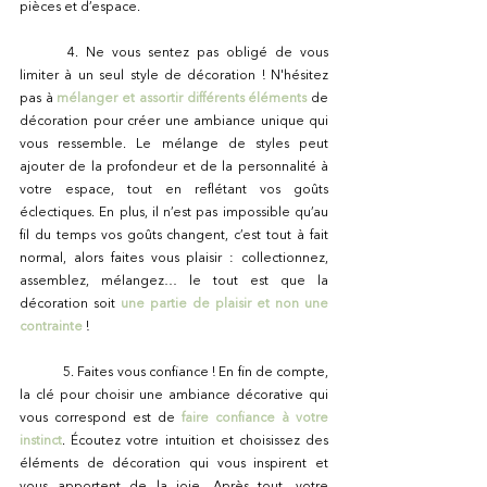
pièces et d’espace.
	4. Ne vous sentez pas obligé de vous 
limiter à un seul style de décoration ! N'hésitez 
pas à 
mélanger et assortir différents éléments
 de 
décoration pour créer une ambiance unique qui 
vous ressemble. Le mélange de styles peut 
ajouter de la profondeur et de la personnalité à 
votre espace, tout en reflétant vos goûts 
éclectiques. En plus, il n’est pas impossible qu’au 
fil du temps vos goûts changent, c’est tout à fait 
normal, alors faites vous plaisir : collectionnez, 
assemblez, mélangez… le tout est que la 
décoration soit 
une partie de plaisir et non une 
contrainte
!
	5. Faites vous confiance ! En fin de compte, 
la clé pour choisir une ambiance décorative qui 
vous correspond est de 
faire confiance à votre 
instinct
. Écoutez votre intuition et choisissez des 
éléments de décoration qui vous inspirent et 
vous apportent de la joie. Après tout, votre 