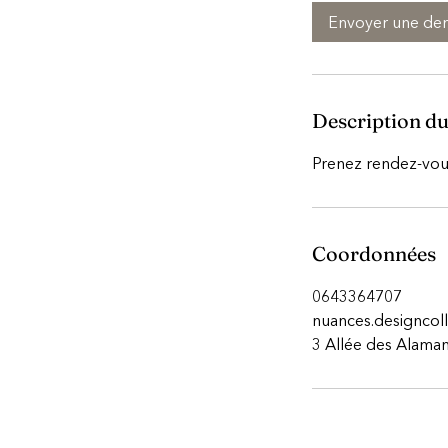
Envoyer une d
Description du
Prenez rendez-vous
Coordonnées
0643364707
nuances.designco
3 Allée des Alaman